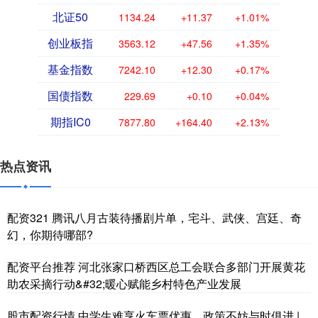
北证50
1134.24
+11.37
+1.01%
创业板指
3563.12
+47.56
+1.35%
基金指数
7242.10
+12.30
+0.17%
国债指数
229.69
+0.10
+0.04%
期指IC0
7877.80
+164.40
+2.13%
热点资讯
配资321 腾讯八月古装待播剧片单，宅斗、武侠、宫廷、奇
幻，你期待哪部?
配资平台推荐 河北张家口桥西区总工会联合多部门开展黄花
助农采摘行动&#32;暖心赋能乡村特色产业发展
股市配资行情 中学生难享火车票优惠，政策不妨与时俱进 |