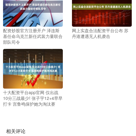
配资炒股官方注册开户 泽连斯
网上实盘合法配资平台公布 苏
基任命乌克兰新任武装力量联合
丹港遭遇无人机袭击
部队司令
十大配资平台app官网 仅出战
10分三战最少! 张子宇12+4早早
打卡 宫鲁鸣保护她为淘汰赛
相关评论