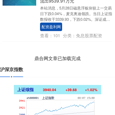
流出9539.91万元
本站消息，5月28日磁悬浮板块较上一交易
日下跌0.04%，麦克奥迪领跌。当日上证指
数报收于3339.93，下跌0.02%。深证成指
报收于10003.26配资盈利....
配资盈利网
查看：
101
分类：
免息股票配资
鼎合网文章已加载完成
沪深京指数
上证综指
3940.04
+39.68
+1.02%