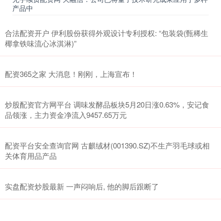
产品中
合法配资开户 伊利股份获得外观设计专利授权: “包装袋(甄稀生
椰拿铁味流心冰淇淋)”
配资365之家 大消息！刚刚，上海宣布！
炒股配资官方网平台 调味发酵品板块5月20日涨0.63%，安记食
品领涨，主力资金净流入9457.65万元
配资平台安全查询官网 古麒绒材(001390.SZ)不生产羽毛球或相
关体育用品产品
实盘配资炒股最新 一声闷响后, 他的脚后跟断了