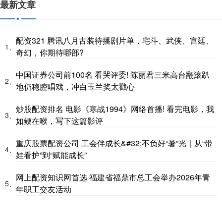
最新文章
配资321 腾讯八月古装待播剧片单，宅斗、武侠、宫廷、
1、
奇幻，你期待哪部?
中国证券公司前100名 看哭评委! 陈丽君三米高台翻滚趴
2、
地仍稳腔唱戏，冲白玉兰奖太戳心
炒股配资排名 电影《寒战1994》网络首播! 看完电影，我
3、
如鲠在喉，写下这篇影评
重庆股票配资公司 工会伴成长&#32;不负好“暑”光｜从“带
4、
娃看护”到“赋能成长”
网上配资知识网首选 福建省福鼎市总工会举办2026年青
5、
年职工交友活动